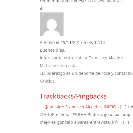
reuniendo todas vuestras frases favoritas.
Alfonso
el 19/11/2017 a las 12:13
Buenos días.
Interesante entrevista a Francisco Alcaide.
Mi frase sería está:
«El liderazgo es un deporte de roce y contacto
Gracias.
Trackbacks/Pingbacks
@falcaide Francisco Alcaide - INICIO
- […] La
@ArtePresentar #RRHH #liderazgo #coaching h
mejores-gonzalo-alvarez-entrevista-a-fr… […]