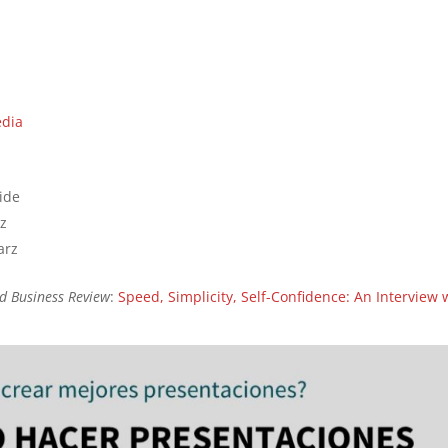
edia
aide
az
arz
d Business Review
:
Speed, Simplicity, Self-Confidence: An Interview 