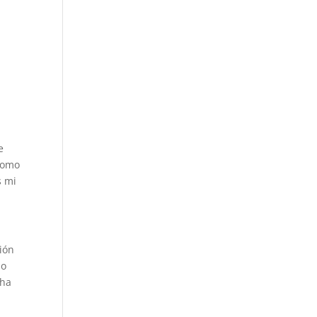
e
 como
s mi
sión
so
 ha