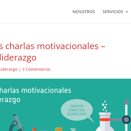
NOSOTROS
SERVICIOS
as charlas motivacionales –
liderazgo
Liderazgo
|
3 Comentarios