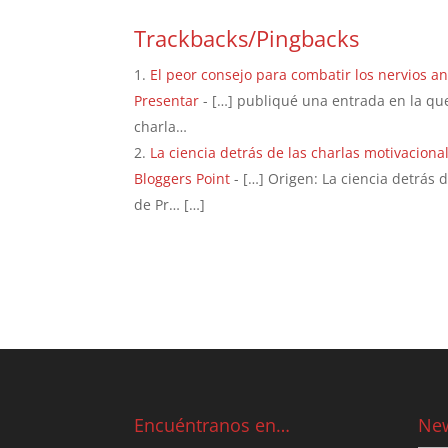
Trackbacks/Pingbacks
El peor consejo para combatir los nervios an
Presentar
- […] publiqué una entrada en la qu
charla…
La ciencia detrás de las charlas motivaciona
Bloggers Point
- […] Origen: La ciencia detrás 
de Pr… […]
Encuéntranos en…
New