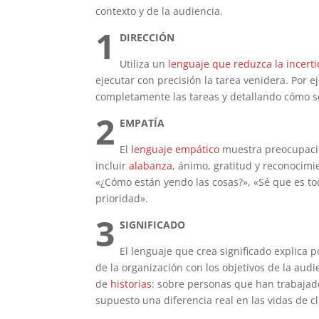
contexto y de la audiencia.
1
DIRECCIÓN
Utiliza un
lenguaje que reduzca la incer
ejecutar con precisión la tarea venidera. Por
completamente las tareas y detallando cómo s
2
EMPATÍA
El
lenguaje empático
muestra preocupació
incluir
alabanza
, ánimo, gratitud y reconocimie
«¿Cómo están yendo las cosas?», «Sé que es to
prioridad».
3
SIGNIFICADO
El lenguaje que crea significado explica 
de la organización con los objetivos de la aud
de
historias
: sobre personas que han trabajado
supuesto una diferencia real en las vidas de c