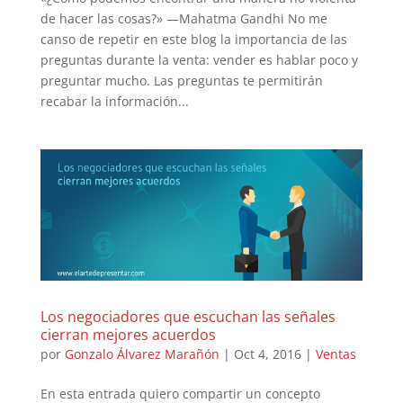
de hacer las cosas?» —Mahatma Gandhi No me
canso de repetir en este blog la importancia de las
preguntas durante la venta: vender es hablar poco y
preguntar mucho. Las preguntas te permitirán
recabar la información...
Los negociadores que escuchan las señales
cierran mejores acuerdos
por
Gonzalo Álvarez Marañón
|
Oct 4, 2016
|
Ventas
En esta entrada quiero compartir un concepto