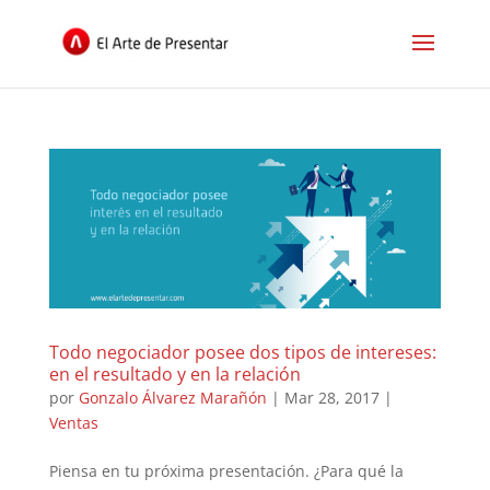
Todo negociador posee dos tipos de intereses:
en el resultado y en la relación
por
Gonzalo Álvarez Marañón
|
Mar 28, 2017
|
Ventas
Piensa en tu próxima presentación. ¿Para qué la