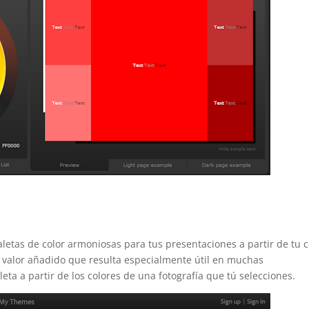
letas de color armoniosas para tus presentaciones a partir de tu c
Un valor añadido que resulta especialmente útil en muchas
leta a partir de los colores de una fotografía que tú selecciones.