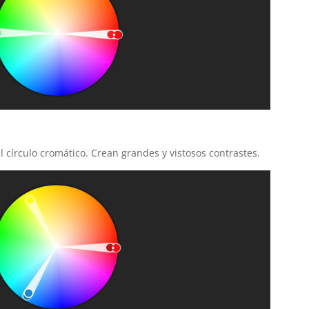
 círculo cromático. Crean grandes y vistosos contrastes.