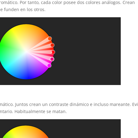
cromático. Por tanto, cada color posee dos colores análogos. Crean
e funden en los otros.
omático. Juntos crean un contraste dinámico e incluso mareante. Evi
ntario. Habitualmente se matan.