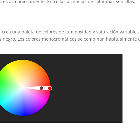
lores armoniosamente. Entre las armonías de color más sencillas,
e crea una paleta de colores de luminosidad y saturación variables
 negro. Los colores monocromáticos se combinan habitualmente 