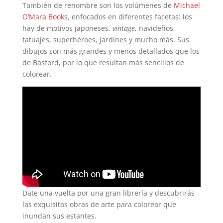
También de renombre son los volúmenes de
Michael
O’Mara Books
, enfocados en diferentes facetas: los
hay de motivos japoneses,
vintage
, navideños,
tatuajes, superhéroes, jardines y mucho más. Sus
dibujos son más grandes y menos detallados que los
de Basford, por lo que resultan más sencillos de
colorear.
Date una vuelta por una gran librería y descubrirás
las exquisitas obras de arte para colorear que
inundan sus estantes.