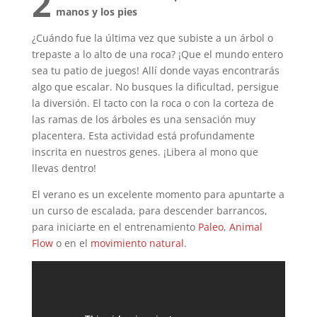
2
manos y los pies
¿Cuándo fue la última vez que subiste a un árbol o
trepaste a lo alto de una roca? ¡Que el mundo entero
sea tu patio de juegos! Allí donde vayas encontrarás
algo que escalar. No busques la dificultad, persigue
la diversión. El tacto con la roca o con la corteza de
las ramas de los árboles es una sensación muy
placentera. Esta actividad está profundamente
inscrita en nuestros genes. ¡Libera al mono que
llevas dentro!
El verano es un excelente momento para apuntarte a
un curso de escalada, para descender barrancos,
para iniciarte en el entrenamiento
Paleo
,
Animal
Flow
o en el
movimiento natural
.