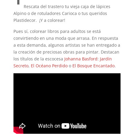
Rescata del trastero tu vieja caja de lápices
Alpino o de rotuladores Carioca o tus queridos
Plastidecor. ¡Y a colorear!
Pues sí, colorear libros para adultos se está
convirtiendo en una moda que arrasa. En respuesta
a esta demanda, algunos artistas se han entregado a
la creación de preciosas obras para pintar. Destacan
los títulos de la escocesa
Johanna Basford
:
Jardín
Secreto
,
El Océano Perdido
o
El Bosque Encantado
.