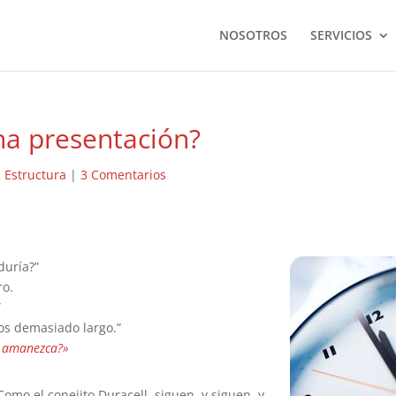
NOSOTROS
SERVICIOS
na presentación?
|
Estructura
|
3 Comentarios
duría?”
ro.
”
os demasiado largo.”
e amanezca?»
omo el conejito Duracell, siguen, y siguen, y