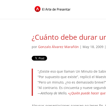
¿Cuánto debe durar u
por
Gonzalo Álvarez Marañón
|
May 18, 2009
“¿Existe eso que llaman Un Minuto de Sabi
“Por supuesto que existe”, replicó el Maest
“Pero un minuto, ¿no es demasiado breve?
“Al contrario. Es cincuenta y nueve segund
—Anthony de Mello,
«¿Quién puede hacer qu
Algunas presentaciones parecen no tener fin. C