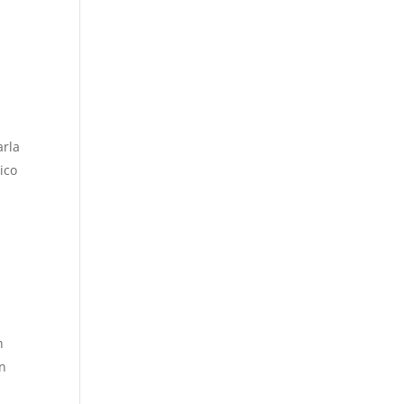
arla
ico
n
en