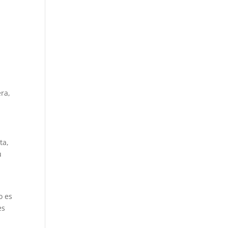
ra,
ta,
u
o es
es