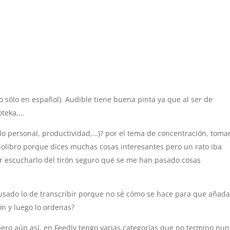
 sólo en español). Audible tiene buena pinta ya que al ser de
oteka,…
llo personal, productividad,…)? por el tema de concentración, toma
iolibro porque dices muchas cosas interesantes pero un rato iba
r escucharlo del tirón seguro que se me han pasado cosas
usado lo de transcribir porque no sé cómo se hace para que añada
ón y luego lo ordenas?
 pero aún así, en Feedly tengo varias categorías que no termino nu