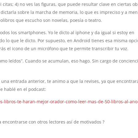
 citas; 4) no ves las figuras, que puede resultar clave en ciertas ob
y dictarla sobre la marcha de memoria, lo que es impreciso y a me
iolibros que escucho son novelas, poesía o teatro.
todos los smartphones. Yo le dicto al iphone y da igual si estoy en
do lo que le dicto. Por supuesto, en Android tienes esa misma opci
rás el icono de un micrófono que te permite transcribir tu voz.
como leídos”. Cuando se acumulan, eso hago. Sin cargo de concienci
n una entrada anterior, te animo a que la revises, ya que encontrar
e hablé en el podcast:
s-libros-te-haran-mejor-orador-como-leer-mas-de-50-libros-al-ano
 encontrarse con otros lectores así de motivados ?