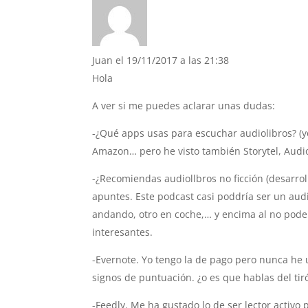
Juan
el 19/11/2017 a las 21:38
Hola
A ver si me puedes aclarar unas dudas:
-¿Qué apps usas para escuchar audiolibros? (yo
Amazon… pero he visto también Storytel, Audi
-¿Recomiendas audiollbros no ficción (desarro
apuntes. Este podcast casi poddría ser un aud
andando, otro en coche,… y encima al no pode
interesantes.
-Evernote. Yo tengo la de pago pero nunca he 
signos de puntuación. ¿o es que hablas del tir
-Feedly. Me ha gustado lo de ser lector activo