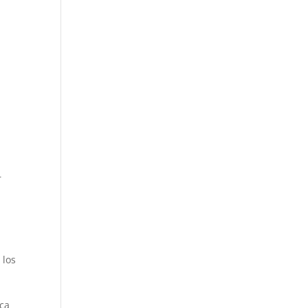
r
 los
nca