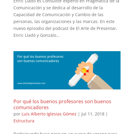
Enric Lladó es Consultor experto en Pragmática de la
Comunicación y se dedica al desarrollo de la
Capacidad de Comunicación y Cambio de las
personas, las organizaciones y las marcas. En este
nuevo episodio del podcast de El Arte de Presentar,
Enric Lladó y Gonzalo...
Por qué los buenos profesores son buenos
comunicadores
por
Luis Alberto Iglesias Gómez
|
Jul 11, 2018
|
Estructura
Participando hace poco en un curso de verano para